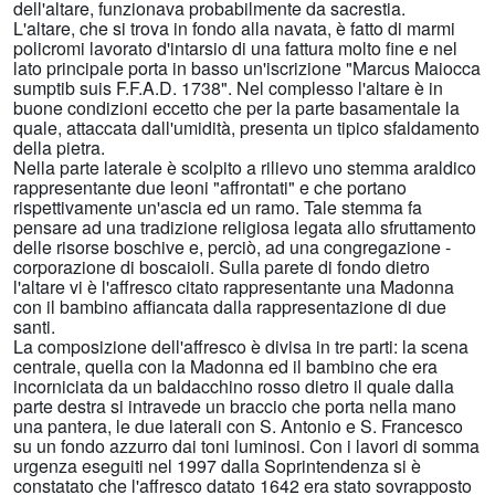
dell'altare, funzionava probabilmente da sacrestia.
L'altare, che si trova in fondo alla navata, è fatto di marmi
policromi lavorato d'intarsio di una fattura molto fine e nel
lato principale porta in basso un'iscrizione "Marcus Maiocca
sumptib suis F.F.A.D. 1738". Nel complesso l'altare è in
buone condizioni eccetto che per la parte basamentale la
quale, attaccata dall'umidità, presenta un tipico sfaldamento
della pietra.
Nella parte laterale è scolpito a rilievo uno stemma araldico
rappresentante due leoni "affrontati" e che portano
rispettivamente un'ascia ed un ramo. Tale stemma fa
pensare ad una tradizione religiosa legata allo sfruttamento
delle risorse boschive e, perciò, ad una congregazione -
corporazione di boscaioli. Sulla parete di fondo dietro
l'altare vi è l'affresco citato rappresentante una Madonna
con il bambino affiancata dalla rappresentazione di due
santi.
La composizione dell'affresco è divisa in tre parti: la scena
centrale, quella con la Madonna ed il bambino che era
incorniciata da un baldacchino rosso dietro il quale dalla
parte destra si intravede un braccio che porta nella mano
una pantera, le due laterali con S. Antonio e S. Francesco
su un fondo azzurro dai toni luminosi. Con i lavori di somma
urgenza eseguiti nel 1997 dalla Soprintendenza si è
constatato che l'affresco datato 1642 era stato sovrapposto