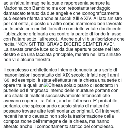
ad un'altra immagine la quale rappresenta sempre la
Madonna con Bambino ma con retrostante tendaggio
damascato tenuto da due angeli e che iconograficamente
può essere riferita anche ai secoli XIII e XIV. Al lato sinistro
per chi entra, è posto un altro corpo marmoreo ben lavorato
ad intarsio con motivi floreali e con delle volute (facilmente
l'ubicazione originaria era contro la parete di fondo in asse
con l'altare sotto l'affresco).. Anche qui vi è un'iscrizione che
recita "NON SIT TIBI GRAVE DICERE SEMPER AVE".
La navata prende luce solo da due aperture poste nel lato
destro e da una facciata principale, mentre nel lato sinistro
non vi è alcuna finestra.
Il complesso architettonico interno denuncia una serie di
manomissioni soprattutto del XIX secolo: infatti negli anni
'60, ad esempio, è stata effettuata nella chiesa una serie di
opere tra le quali un
solaio piano di sottotetto in
putrelle ed il ringrosso interno delle murature portanti con
uno strato di mattoni successivamente intonacati che
avevano coperto, tra l'altro, anche l'affresco. E' probabile,
pertanto, che spicconando questo strato di mattoni si
possano trovare altre testimonianze originali. Gli interventi
recenti hanno causato non solo la trasformazione della
composizione dell'immagine della chiesa, ma hanno
alterato anche il comportamento statico del complesso.