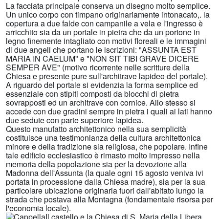
La facciata principale conserva un disegno molto semplice.
Un unico corpo con timpano originariamente intonacato,. la
copertura a due falde con campanile a vela e l'ingresso è
arricchito sia da un portale in pietra che da un portone in
legno finemente intagliato con motivi floreali e le immagini
di due angeli che portano le iscrizioni: "ASSUNTA EST
MARIA IN CAELUM" e "NON SIT TIBI GRAVE DICERE
SEMPER AVE" (motivo ricorrente nelle scritture della
Chiesa e presente pure sull'architrave lapideo del portale).
A riguardo del portale si evidenzia la forma semplice ed
essenziale con stipiti composti da blocchi di pietra
sovrapposti ed un architrave con cornice. Allo stesso si
accede con due gradini sempre in pietra i quali ai lati hanno
due sedute con parte superiore lapidea.
Questo manufatto architettonico nella sua semplicità
costituisce una testimonianza della cultura architettonica
minore e della tradizione sia religiosa, che popolare. Infine
tale edificio ecclesiastico è rimasto molto impresso nella
memoria della popolazione sia per la devozione alla
Madonna dell'Assunta (la quale ogni 15 agosto veniva ivi
portata in processione dalla Chiesa madre), sia per la sua
particolare ubicazione originaria fuori dall'abitato lungo la
strada che postava alla Montagna (fondamentale risorsa per
l'economia locale).
Il castello e la Chiesa di S. Maria della Libera